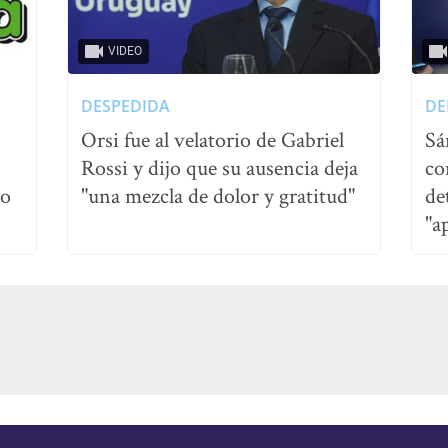
VIDEO
DESPEDIDA
DE
Orsi fue al velatorio de Gabriel
Sá
Rossi y dijo que su ausencia deja
co
no
"una mezcla de dolor y gratitud"
de
"a