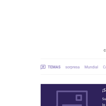
C
TEMAS
sorpresa
Mundial
C
¡
Su
lo