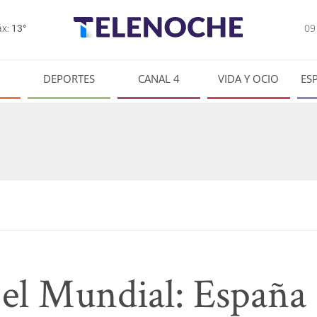
0
x:
13°
DEPORTES
CANAL 4
VIDA Y OCIO
ES
 el Mundial: España