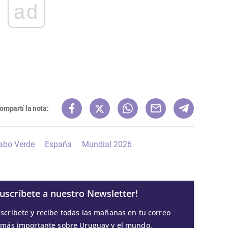
ad
ompartí la nota:
abo Verde
España
Mundial 2026
Suscríbete a nuestro Newsletter!
scríbete y recibe todas las mañanas en tu correo
 más importante sobre Uruguay y el mundo.