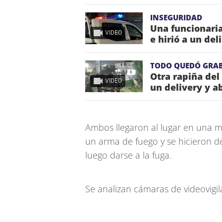
INSEGURIDAD
Una funcionaria
VIDEO
e hirió a un de
TODO QUEDÓ GRA
Otra rapiña del
VIDEO
un delivery y a
Ambos llegaron al lugar en una m
un arma de fuego y se hicieron de
luego darse a la fuga.
Se analizan cámaras de videovigil