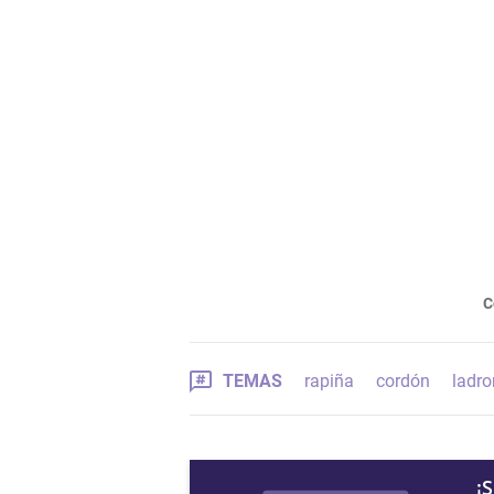
C
TEMAS
rapiña
cordón
ladr
¡