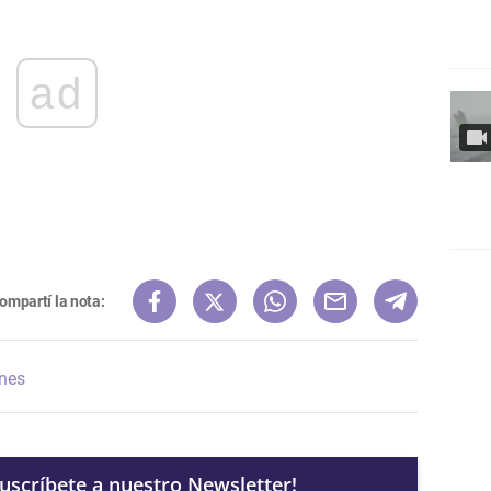
ad
ompartí la nota:
ones
Suscríbete a nuestro Newsletter!