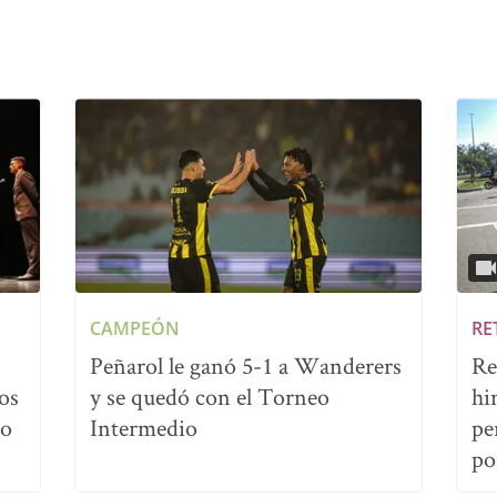
CAMPEÓN
RE
Peñarol le ganó 5-1 a Wanderers
Re
os
y se quedó con el Torneo
hi
no
Intermedio
pe
po