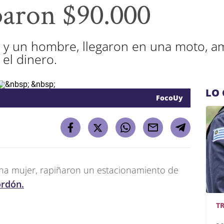
aron $90.000
 y un hombre, llegaron en una moto, a
el dinero.
LO 
FocoUy
na mujer, rapiñaron un estacionamiento de
rdón.
T