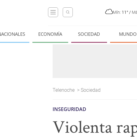
Mín:
11°
/
Má
NACIONALES
ECONOMÍA
SOCIEDAD
MUNDO
Telenoche
>
Sociedad
INSEGURIDAD
Violenta ra