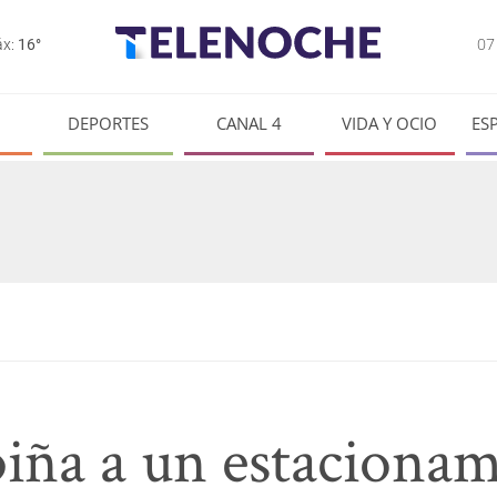
0
x:
16°
DEPORTES
CANAL 4
VIDA Y OCIO
ES
piña a un estacionam