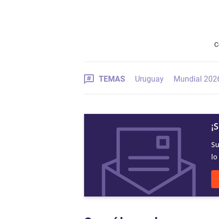
C
TEMAS
Uruguay
Mundial 202
¡
Su
lo