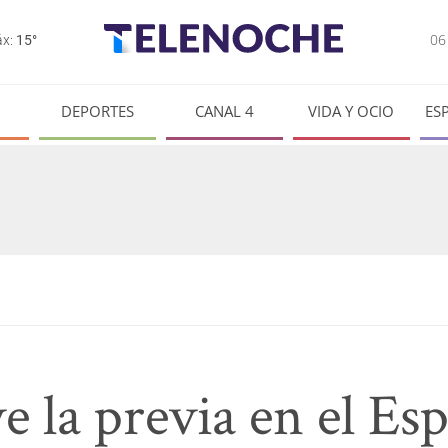
0
x:
15°
DEPORTES
CANAL 4
VIDA Y OCIO
ES
 la previa en el Es