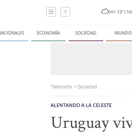
Mín:
12°
/
Má
NACIONALES
ECONOMÍA
SOCIEDAD
MUNDO
Telenoche
>
Sociedad
ALENTANDO A LA CELESTE
Uruguay vive