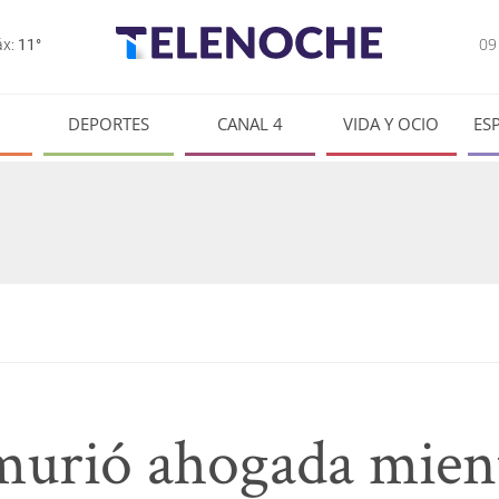
0
x:
11°
DEPORTES
CANAL 4
VIDA Y OCIO
ES
murió ahogada mien