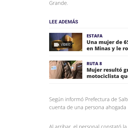
Grande.
LEE ADEMÁS
ESTAFA
Una mujer de 65
VIDEO
en Minas y le r
RUTA 8
Mujer resultó g
motociclista qu
Según informó Prefectura de Salt
cuenta de una persona ahogada e
Al arribar, el personal constató 