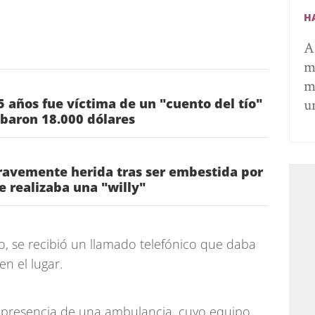
H
A
me
m
u
 años fue víctima de un "cuento del tío"
obaron 18.000 dólares
ravemente herida tras ser embestida por
e realizaba una "willy"
o, se recibió un llamado telefónico que daba
n el lugar.
la presencia de una ambulancia, cuyo equipo