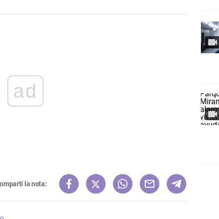
ad
ompartí la nota:
to