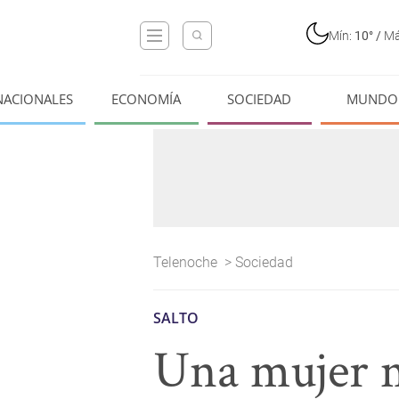
Mín:
10°
/
Má
NACIONALES
ECONOMÍA
SOCIEDAD
MUNDO
Telenoche
>
Sociedad
SALTO
Una mujer 