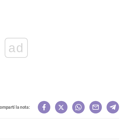
ad
ompartí la nota: