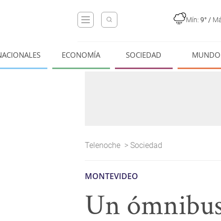
Mín:
9°
/
Má
NACIONALES
ECONOMÍA
SOCIEDAD
MUNDO
Telenoche
>
Sociedad
MONTEVIDEO
Un ómnibus 