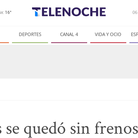
0
x:
16°
DEPORTES
CANAL 4
VIDA Y OCIO
ES
se quedó sin frenos