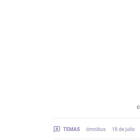
C
TEMAS
ómnibus
18 de julio