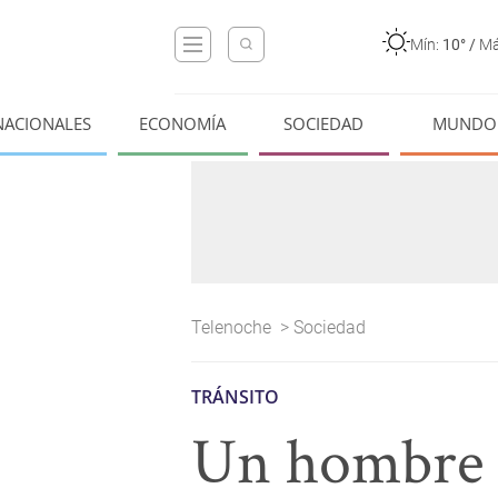
Mín:
10°
/
Má
NACIONALES
ECONOMÍA
SOCIEDAD
MUNDO
Telenoche
>
Sociedad
TRÁNSITO
Un hombre d