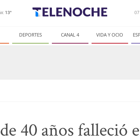
0
x:
13°
DEPORTES
CANAL 4
VIDA Y OCIO
ES
e 40 años falleció 