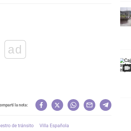
ad
ompartí la nota:
iestro de tránsito
Villa Española