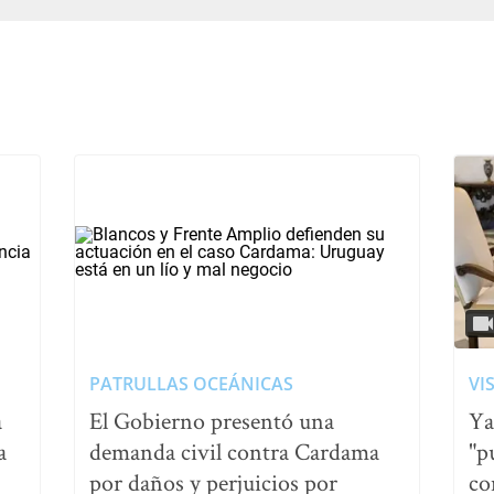
PATRULLAS OCEÁNICAS
VI
a
El Gobierno presentó una
Ya
a
demanda civil contra Cardama
"p
por daños y perjuicios por
co