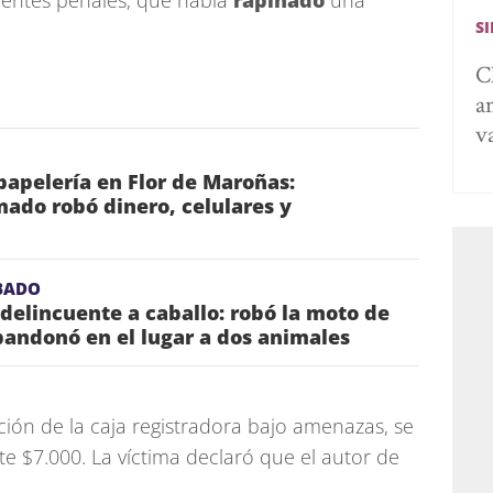
entes penales, que había
rapiñado
una
S
C
a
v
apelería en Flor de Maroñas:
ado robó dinero, celulares y
BADO
 delincuente a caballo: robó la moto de
bandonó en el lugar a dos animales
ación de la caja registradora bajo amenazas, se
 $7.000. La víctima declaró que el autor de