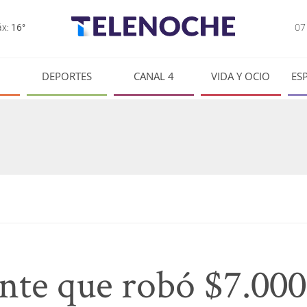
0
x:
16°
DEPORTES
CANAL 4
VIDA Y OCIO
ES
nte que robó $7.000