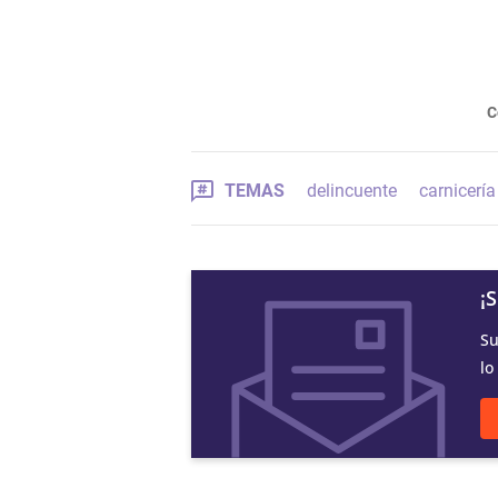
C
TEMAS
delincuente
carnicería
¡
Su
lo