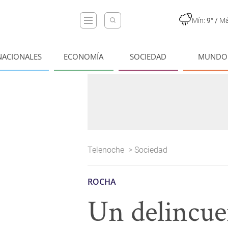
Mín:
9°
/
Má
NACIONALES
ECONOMÍA
SOCIEDAD
MUNDO
Telenoche
>
Sociedad
ROCHA
Un delincue