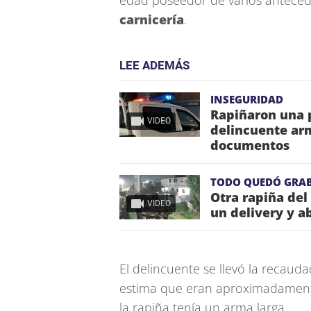
edad poseedor de varios anteced
carnicería
.
LEE ADEMÁS
INSEGURIDAD
Rapiñaron una p
VIDEO
delincuente arm
documentos
TODO QUEDÓ GRA
Otra rapiña del
VIDEO
un delivery y a
El delincuente se llevó la recaud
estima que eran aproximadamente
la rapiña tenía un arma larga.