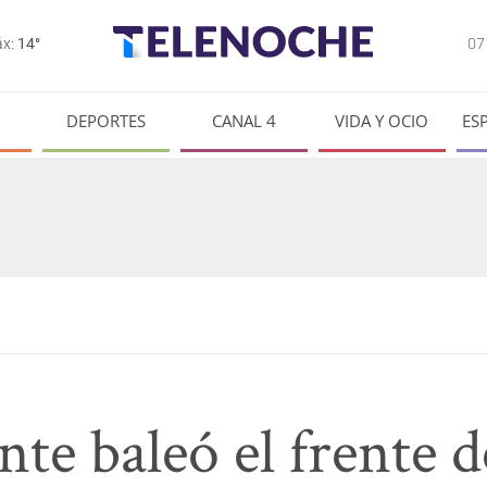
0
x:
14°
DEPORTES
CANAL 4
VIDA Y OCIO
ES
te baleó el frente 