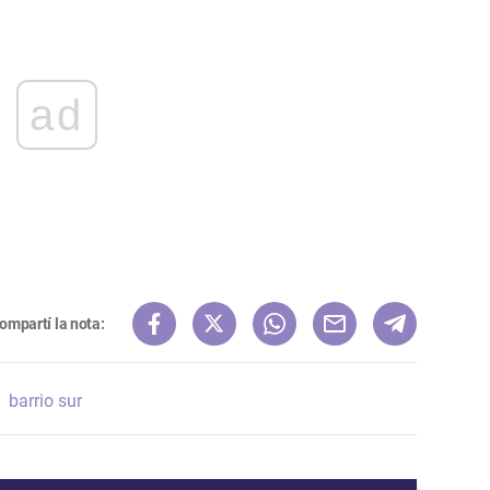
ad
ompartí la nota:
barrio sur