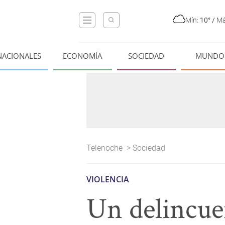
Mín:
10°
/
Má
NACIONALES
ECONOMÍA
SOCIEDAD
MUNDO
Telenoche
>
Sociedad
VIOLENCIA
Un delincuen