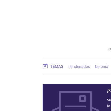
C
TEMAS
condenados
Colonia
¡
Su
lo