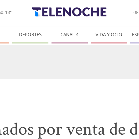
0
x:
13°
DEPORTES
CANAL 4
VIDA Y OCIO
ES
ados por venta de d