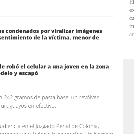
E
e
c
i
es condenados por viralizar imágenes
a
sentimiento de la víctima, menor de
e robó el celular a una joven en la zona
delo y escapó
n 242 gramos de pasta base, un revólver
 uruguayos en efectivo.
audiencia en el Juzgado Penal de Colonia,