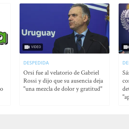
VIDEO
DESPEDIDA
DE
Orsi fue al velatorio de Gabriel
Sá
Rossi y dijo que su ausencia deja
co
no
"una mezcla de dolor y gratitud"
de
"a