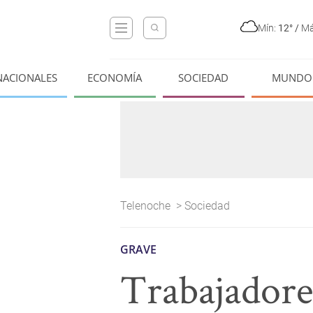
Mín:
12°
/
Má
NACIONALES
ECONOMÍA
SOCIEDAD
MUNDO
Telenoche
>
Sociedad
GRAVE
Trabajadore