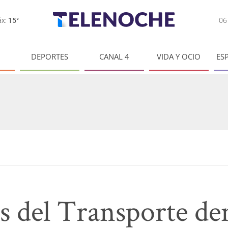
0
x:
15°
DEPORTES
CANAL 4
VIDA Y OCIO
ES
s del Transporte d