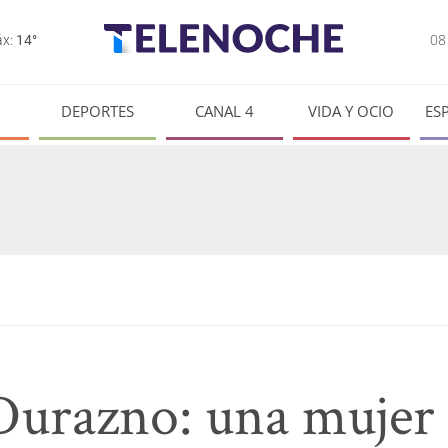
0
x:
14°
DEPORTES
CANAL 4
VIDA Y OCIO
ES
Durazno: una mujer f