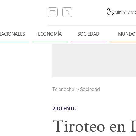
Mín:
9°
/
Má
NACIONALES
ECONOMÍA
SOCIEDAD
MUNDO
Telenoche
>
Sociedad
VIOLENTO
Tiroteo en 