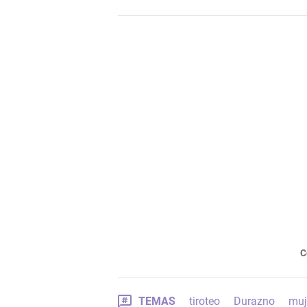
C
TEMAS
tiroteo
Durazno
muj