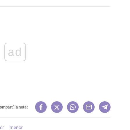
ad
ompartí la nota:
er
menor