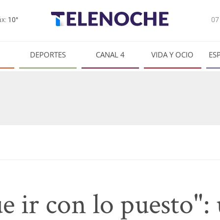
0
x:
10°
DEPORTES
CANAL 4
VIDA Y OCIO
ES
e ir con lo puesto":