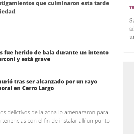
stigamientos que culminaron esta tarde
T
piedad
.
S
a
u
s fue herido de bala durante un intento
rconi y está grave
urió tras ser alcanzado por un rayo
oral en Cerro Largo
upos delictivos de la zona lo amenazaron para
tenencias con el fin de instalar allí un punto