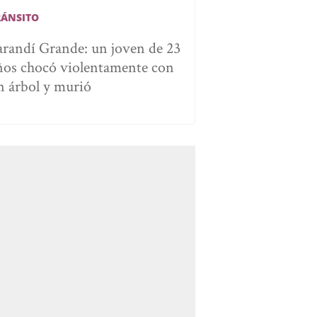
RÁNSITO
arandí Grande: un joven de 23
ños chocó violentamente con
n árbol y murió