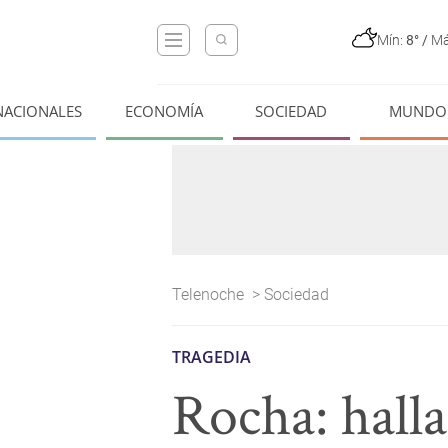
Mín:
8°
/
Má
NACIONALES
ECONOMÍA
SOCIEDAD
MUNDO
Telenoche
>
Sociedad
TRAGEDIA
Rocha: hall