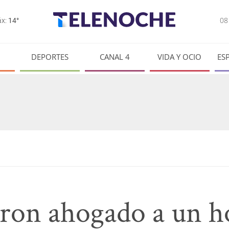
0
x:
14°
DEPORTES
CANAL 4
VIDA Y OCIO
ES
aron ahogado a un 