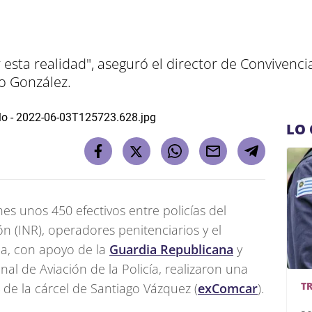
esta realidad", aseguró el director de Convivenc
go González.
LO 
nes unos 450 efectivos entre policías del
ón (INR), operadores penitenciarios y el
ia, con apoyo de la
Guardia Republicana
y
al de Aviación de la Policía, realizaron una
T
de la cárcel de Santiago Vázquez (
exComcar
).