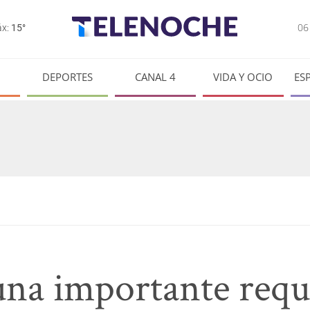
0
x:
15°
DEPORTES
CANAL 4
VIDA Y OCIO
ES
una importante requi