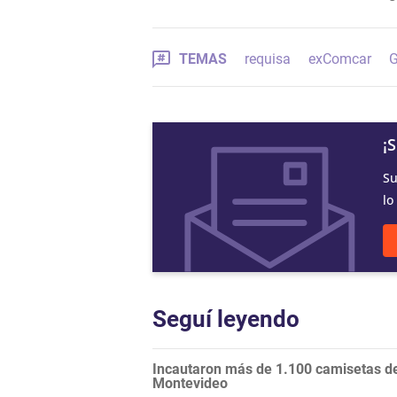
TEMAS
requisa
exComcar
G
¡
Su
lo
Seguí leyendo
Incautaron más de 1.100 camisetas de 
Montevideo