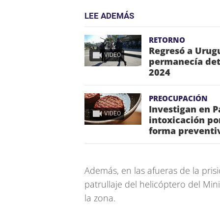
LEE ADEMÁS
RETORNO
Regresó a Urugu
VIDEO
permanecía dete
2024
PREOCUPACIÓN
Investigan en 
VIDEO
intoxicación po
forma preventi
Además, en las afueras de la prisi
patrullaje del helicóptero del Mini
la zona.