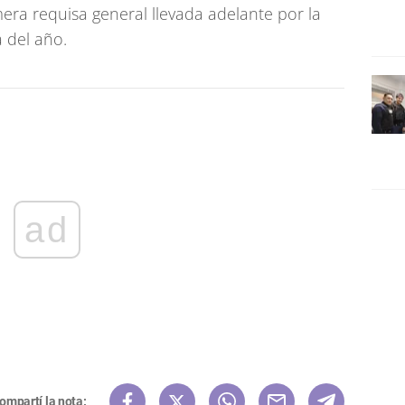
era requisa general llevada adelante por la
 del año.
ad
ompartí la nota: