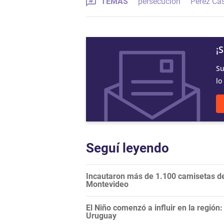
TEMAS
persecución
Pérez Cas
¡
Su
lo
Seguí leyendo
Incautaron más de 1.100 camisetas de 
Montevideo
El Niño comenzó a influir en la regió
Uruguay