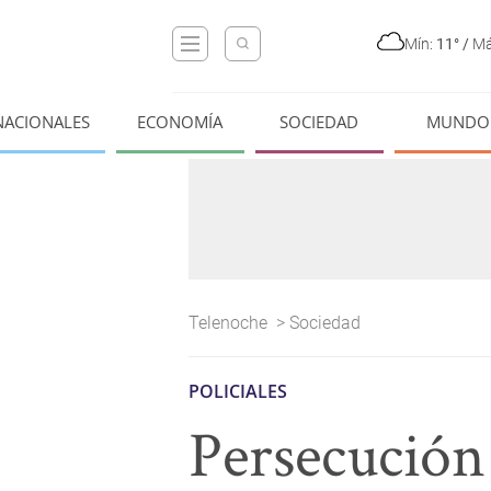
Mín:
11°
/
Má
NACIONALES
ECONOMÍA
SOCIEDAD
MUNDO
Telenoche
>
Sociedad
POLICIALES
Persecución