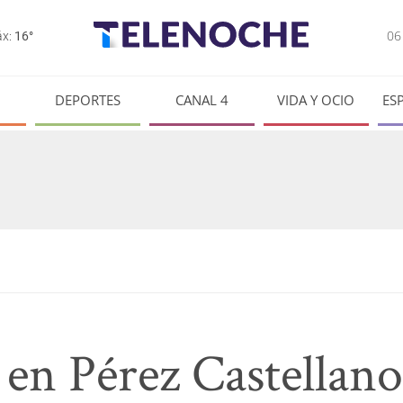
0
x:
16°
DEPORTES
CANAL 4
VIDA Y OCIO
ES
 en Pérez Castellan