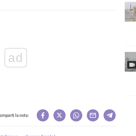
ad
ompartí la nota: