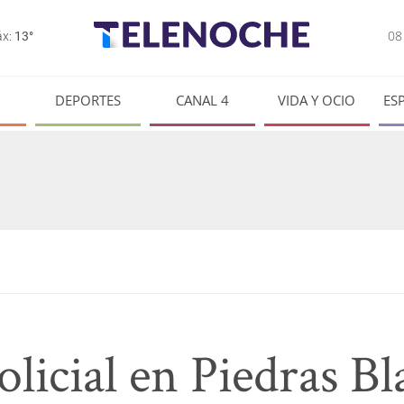
0
x:
13°
DEPORTES
CANAL 4
VIDA Y OCIO
ES
licial en Piedras Bl