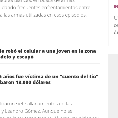
Piedras Blancas, en busca de armas
I
en dando frecuentes enfrentamientos entre
ba las armas utilizadas en esos episodios.
U
c
d
e robó el celular a una joven en la zona
delo y escapó
 años fue víctima de un "cuento del tío"
obaron 18.000 dólares
lizaron siete allanamientos en las
z y Leandro Gómez. Aunque no se