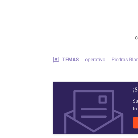
C
TEMAS
operativo
Piedras Bla
¡
Su
lo