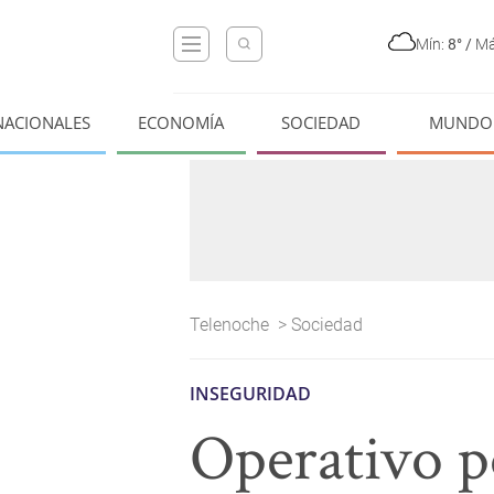
Mín:
8°
/
Má
NACIONALES
ECONOMÍA
SOCIEDAD
MUNDO
Telenoche
>
Sociedad
INSEGURIDAD
Operativo po