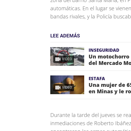
zona del barrio Santa María, en 
automáticas. En el lugar se vien
bandas rivales, y la Policía busca
LEE ADEMÁS
INSEGURIDAD
Un motochorro l
VIDEO
del Mercado Mo
ESTAFA
Una mujer de 65
VIDEO
en Minas y le r
Durante la tarde del jueves se rea
inmediaciones de Roberto Ibáñe