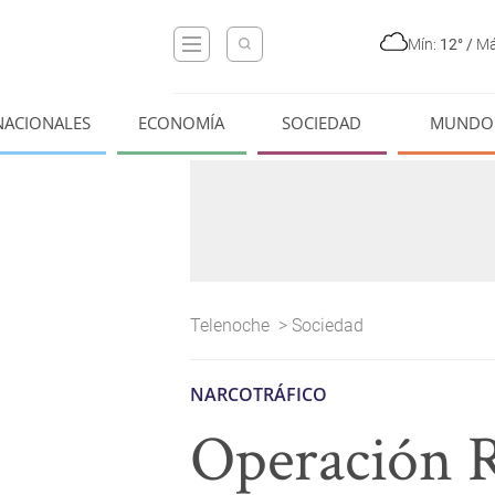
Mín:
12°
/
Má
NACIONALES
ECONOMÍA
SOCIEDAD
MUNDO
Telenoche
>
Sociedad
NARCOTRÁFICO
Operación R