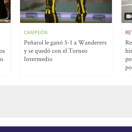
CAMPEÓN
RE
Peñarol le ganó 5-1 a Wanderers
Re
os
y se quedó con el Torneo
hi
no
Intermedio
pe
po