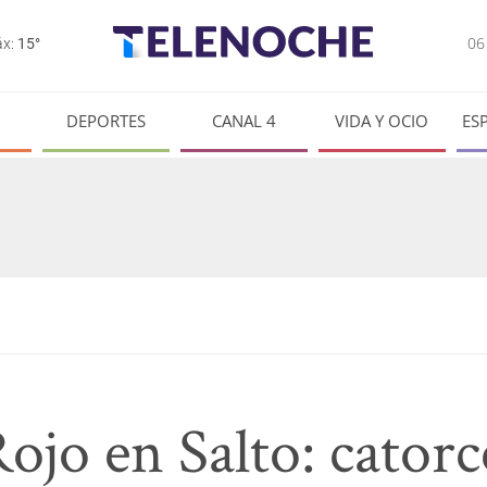
0
x:
15°
DEPORTES
CANAL 4
VIDA Y OCIO
ES
ojo en Salto: catorc