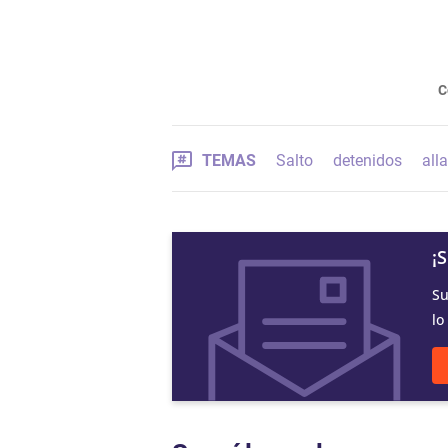
C
TEMAS
Salto
detenidos
all
¡
Su
lo