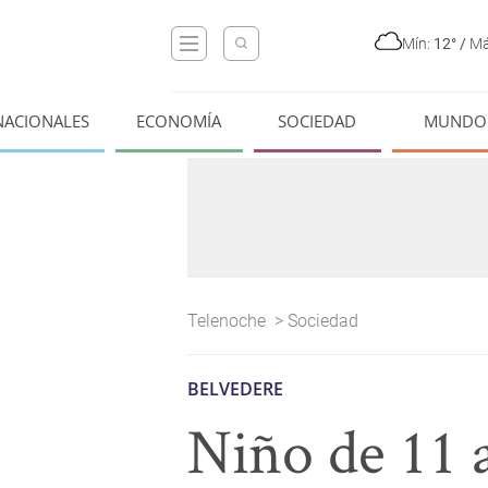
Mín:
12°
/
Má
NACIONALES
ECONOMÍA
SOCIEDAD
MUNDO
Telenoche
>
Sociedad
BELVEDERE
Niño de 11 a