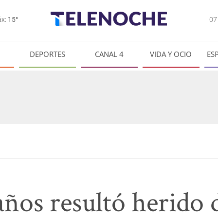
0
x:
15°
DEPORTES
CANAL 4
VIDA Y OCIO
ES
ños resultó herido d