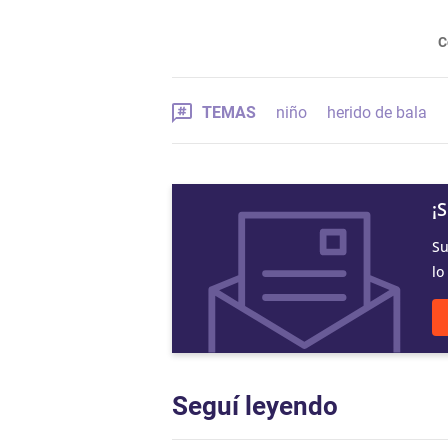
C
TEMAS
niño
herido de bala
¡
Su
lo
Seguí leyendo