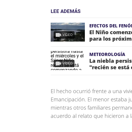
LEE ADEMÁS
EFECTOS DEL FEN
El Niño comenzó
VIDEO
para los próxi
METEOROLOGÍA
La niebla persis
VIDEO
"recién se está
El hecho ocurrió frente a una vivi
Emancipación. El menor estaba jun
mientras otros familiares perman
acuerdo al relato que hicieron a la