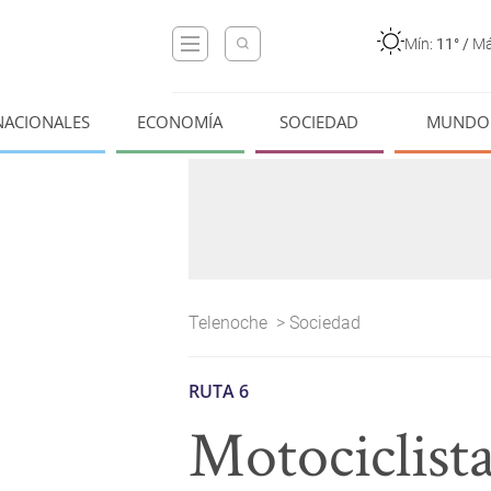
Mín:
11°
/
Má
NACIONALES
ECONOMÍA
SOCIEDAD
MUNDO
Telenoche
>
Sociedad
RUTA 6
Motociclista