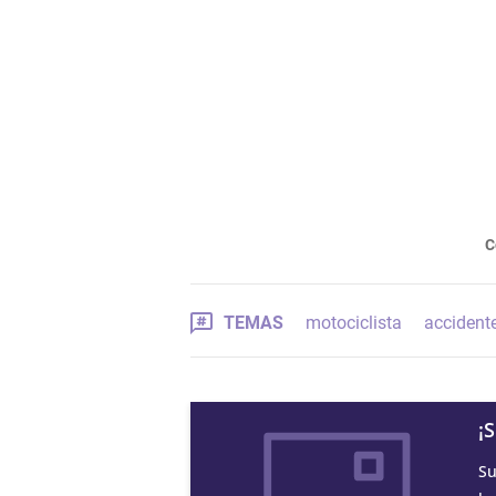
C
TEMAS
motociclista
accidente
¡
Su