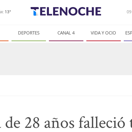
0
x:
13°
DEPORTES
CANAL 4
VIDA Y OCIO
ES
 de 28 años falleció 