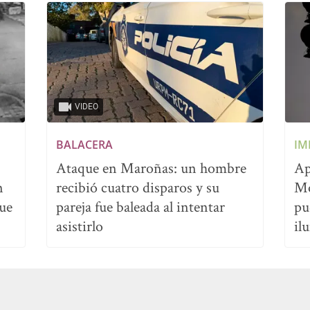
VIDEO
BALACERA
IM
Ataque en Maroñas: un hombre
Ap
n
recibió cuatro disparos y su
Mo
que
pareja fue baleada al intentar
pu
asistirlo
il