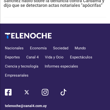
Sánchez habló sobre la denuncia contra Cardama y
dijo que se detectaron actas notariales "apócrifas"
Nacionales
Economía
Sociedad
Mundo
Deportes
Canal 4
Vida y Ocio
Espectáculos
Ciencia y tecnología
Informes especiales
Empresariales
telenoche@canal4.com.uy