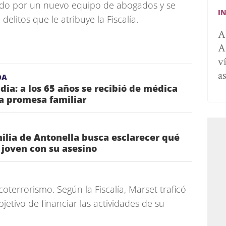
o por un nuevo equipo de abogados y se
I
elitos que le atribuye la Fiscalía.
A
A
v
a
DA
idia: a los 65 años se recibió de médica
a promesa familiar
lia de Antonella busca esclarecer qué
a joven con su asesino
oterrorismo. Según la Fiscalía, Marset traficó
etivo de financiar las actividades de su