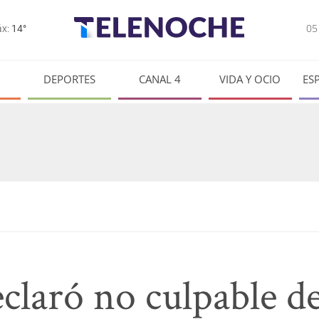
0
x:
14°
DEPORTES
CANAL 4
VIDA Y OCIO
ES
claró no culpable de