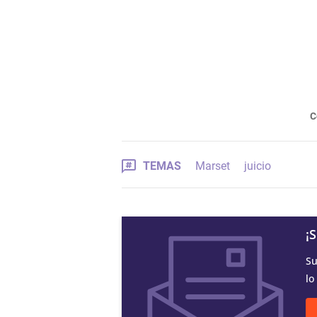
C
TEMAS
Marset
juicio
¡
Su
lo