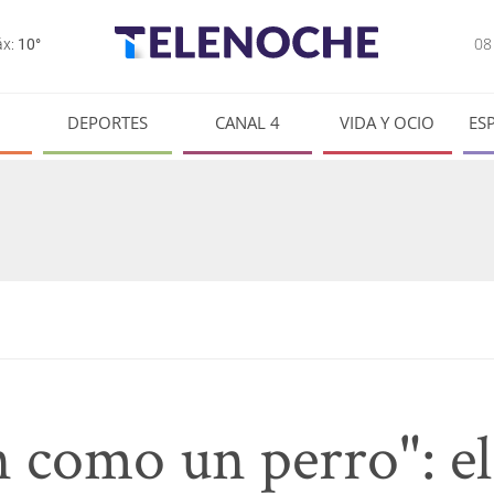
0
x:
10°
DEPORTES
CANAL 4
VIDA Y OCIO
ES
 como un perro": el