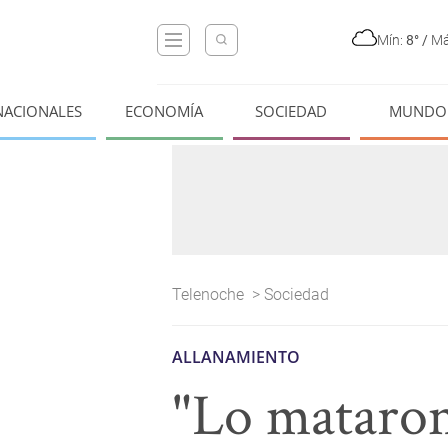
Mín:
8°
/
Má
NACIONALES
ECONOMÍA
SOCIEDAD
MUNDO
Telenoche
>
Sociedad
ALLANAMIENTO
"Lo mataron