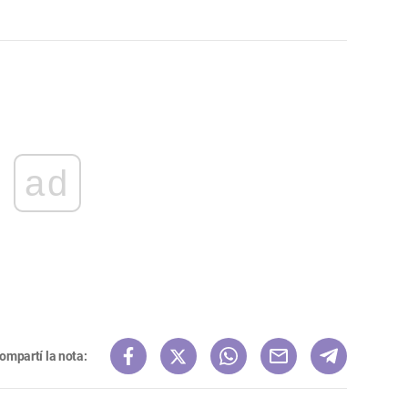
ad
ompartí la nota: