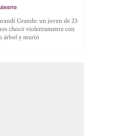
RÁNSITO
arandí Grande: un joven de 23
ños chocó violentamente con
n árbol y murió