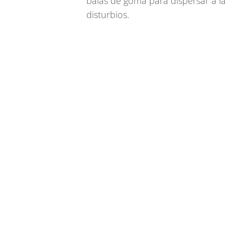
balas de goma para dispersar a l
disturbios.