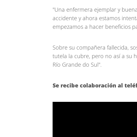
"Una enfermera ejemplar y buena 
accidente y ahora estamos intent
empezamos a hacer beneficios par
Sobre su compañera fallecida, sost
tutela la cubre, pero no así a su
Río Grande do Sul".
Se recibe colaboración al telé