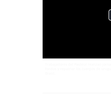
Trabajadores del Pasteur realizan jorn
fondos y repatriar los cuerpos de urugu
Brasil.