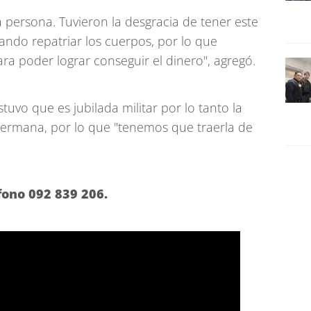
persona. Tuvieron la desgracia de tener este
ando repatriar los cuerpos, por lo que
a poder lograr conseguir el dinero", agregó.
uvo que es jubilada militar por lo tanto la
 hermana, por lo que "tenemos que traerla de
fono 092 839 206.