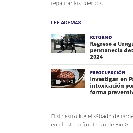
repatriar los cuerpos.
LEE ADEMÁS
RETORNO
Regresó a Urugu
VIDEO
permanecía dete
2024
PREOCUPACIÓN
Investigan en 
VIDEO
intoxicación po
forma preventi
El siniestro fue el sábado de tar
en el estado fronterizo de Río Gr