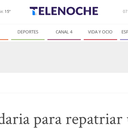
0
x:
15°
DEPORTES
CANAL 4
VIDA Y OCIO
ES
daria para repatriar