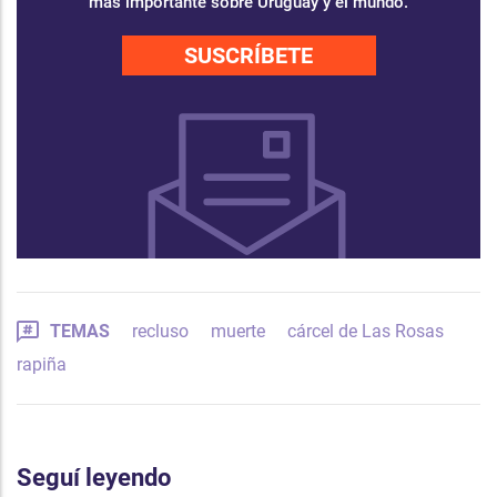
más importante sobre Uruguay y el mundo.
SUSCRÍBETE
TEMAS
recluso
muerte
cárcel de Las Rosas
rapiña
Seguí leyendo