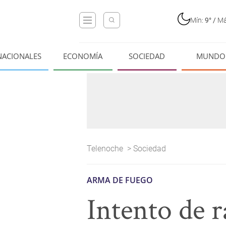
Mín:
9°
/
Má
NACIONALES
ECONOMÍA
SOCIEDAD
MUNDO
Telenoche
>
Sociedad
ARMA DE FUEGO
Intento de r