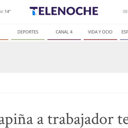
0
x:
14°
DEPORTES
CANAL 4
VIDA Y OCIO
ES
apiña a trabajador t