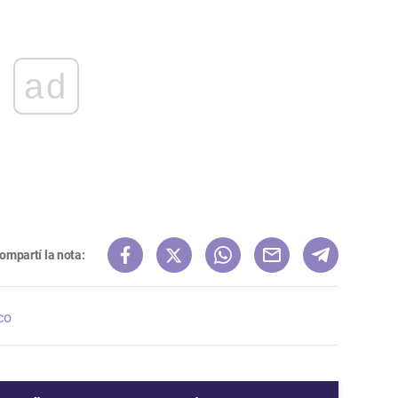
ad
ompartí la nota:
co