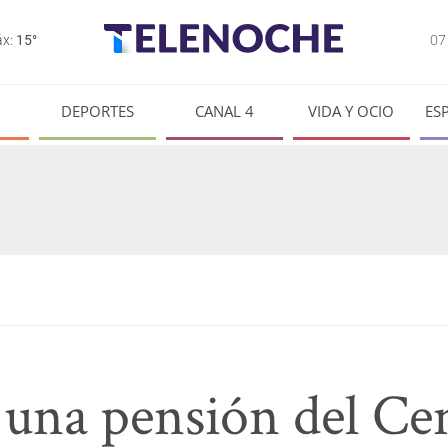
0
x:
15°
DEPORTES
CANAL 4
VIDA Y OCIO
ES
 una pensión del Ce