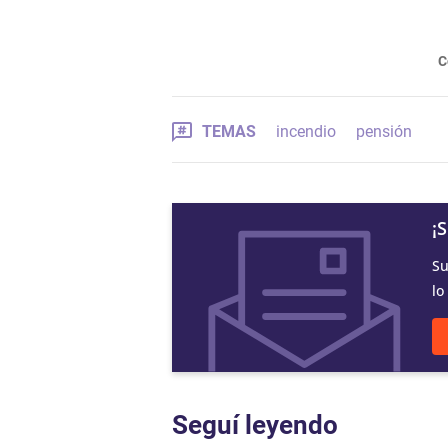
C
TEMAS
incendio
pensión
¡
Su
lo
Seguí leyendo