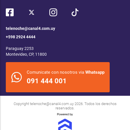
telenoche@canal4.com.uy
+598 2924 4444
Paraguay 2253
Montevideo, CP, 11800
Comunicate con nosotros via
Whatsapp
091 444 001
Copyright
telenoche@canal4.com.uy
2026. Todos los derechos
reservados.