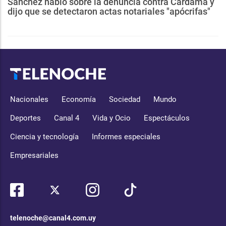
Sánchez habló sobre la denuncia contra Cardama y
dijo que se detectaron actas notariales "apócrifas"
Nacionales
Economía
Sociedad
Mundo
Deportes
Canal 4
Vida y Ocio
Espectáculos
Ciencia y tecnología
Informes especiales
Empresariales
telenoche@canal4.com.uy