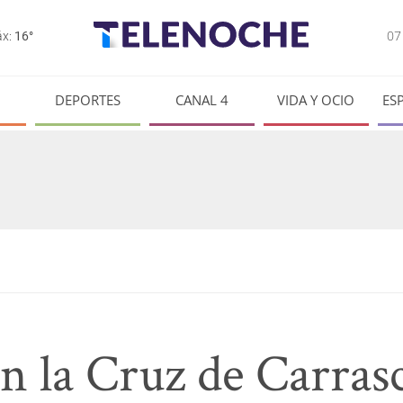
0
x:
16°
DEPORTES
CANAL 4
VIDA Y OCIO
ES
n la Cruz de Carras