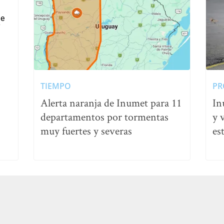
TIEMPO
PR
Alerta naranja de Inumet para 11
In
departamentos por tormentas
y 
muy fuertes y severas
es