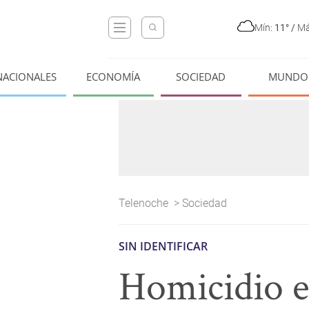
Mín:
11°
/
Má
NACIONALES
ECONOMÍA
SOCIEDAD
MUNDO
Telenoche
>
Sociedad
SIN IDENTIFICAR
Homicidio e