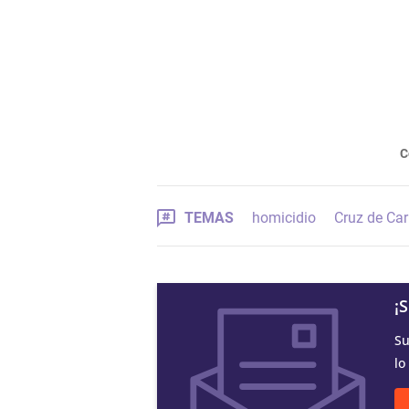
C
TEMAS
homicidio
Cruz de Ca
¡
Su
lo