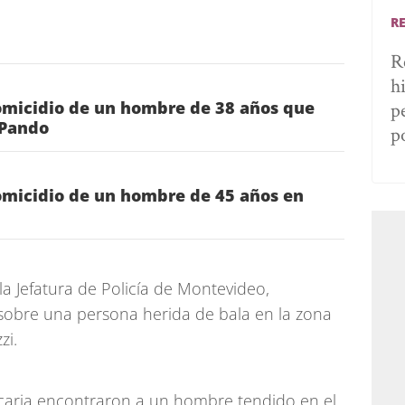
R
R
h
omicidio de un hombre de 38 años que
p
 Pando
p
omicidio de un hombre de 45 años en
a Jefatura de Policía de Montevideo,
sobre una persona herida de bala en la zona
zi.
recaria encontraron a un hombre tendido en el