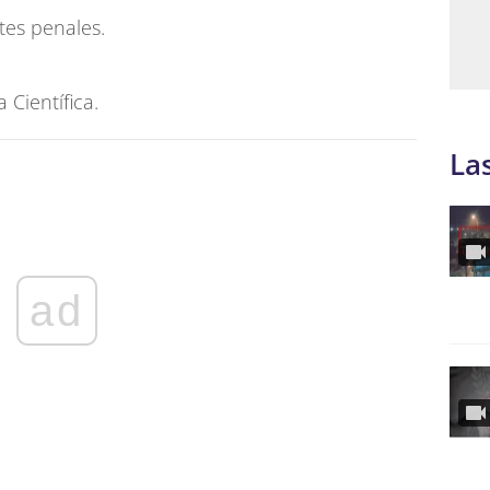
tes penales.
 Científica.
La
ad