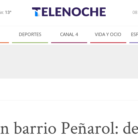
0
x:
13°
DEPORTES
CANAL 4
VIDA Y OCIO
ES
n barrio Peñarol: d