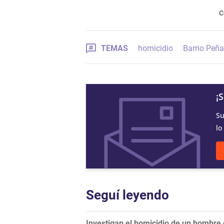
C
TEMAS
homicidio
Barrio Peña
¡
Su
lo
Seguí leyendo
Investigan el homicidio de un hombre