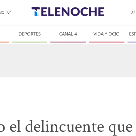
0
x:
10°
DEPORTES
CANAL 4
VIDA Y OCIO
ES
 el delincuente que 