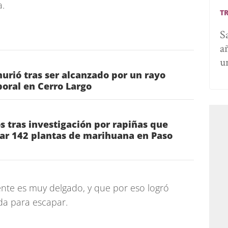
a.
T
S
a
u
urió tras ser alcanzado por un rayo
oral en Cerro Largo
 tras investigación por rapiñas que
tar 142 plantas de marihuana en Paso
ente es muy delgado, y que por eso logró
lda para escapar.