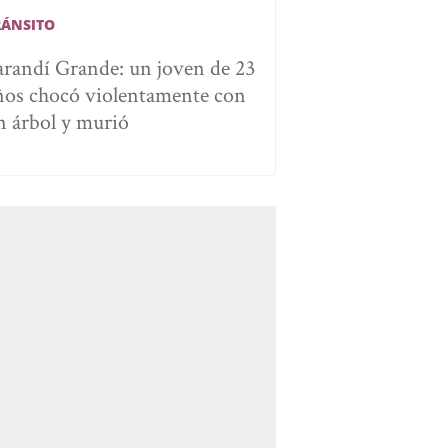
RÁNSITO
arandí Grande: un joven de 23
ños chocó violentamente con
n árbol y murió