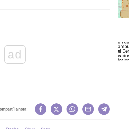
ad
ompartí la nota: