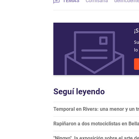
TEMAS
Comisaría
delincuent
¡
Su
lo
Seguí leyendo
Temporal en Rivera: una menor y un tr
Rapiñaron a dos motociclistas en Bella
"Ningyo", la exposición sobre el arte 