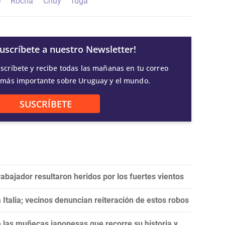
e
Rocha
Chuy
fuga
Suscríbete a nuestro Newsletter!
scríbete y recibe todas las mañanas en tu correo
 más importante sobre Uruguay y el mundo.
SUSCRÍBETE
abajador resultaron heridos por los fuertes vientos
 Italia; vecinos denuncian reiteración de estos robos
de las muñecas japonesas que recorre su historia y