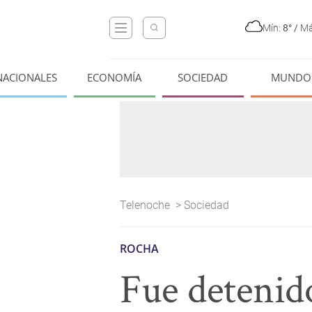
Mín:
8°
/
Má
NACIONALES
ECONOMÍA
SOCIEDAD
MUNDO
Telenoche
>
Sociedad
ROCHA
Fue detenido