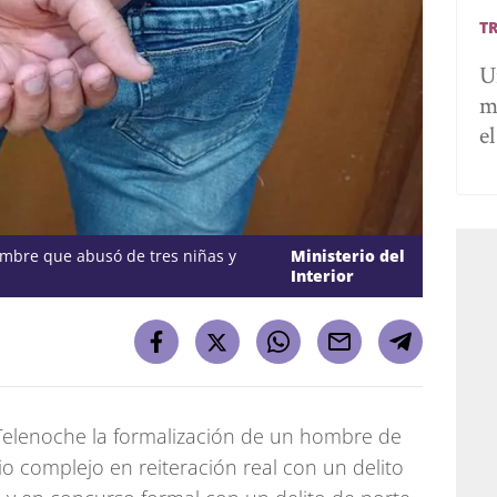
T
U
m
e
ombre que abusó de tres niñas y
Ministerio del
Interior
a Telenoche la formalización de un hombre de
o complejo en reiteración real con un delito