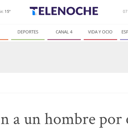
0
x:
15°
DEPORTES
CANAL 4
VIDA Y OCIO
ES
n a un hombre por 