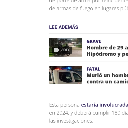
de porte de arma por reincidente
de armas de fuego en lugares púb
LEE ADEMÁS
GRAVE
Hombre de 29 añ
VIDEO
Hipódromo y pe
FATAL
Murió un hombre
contra un cami
Esta persona
estaría involucrad
en 2024, y deberá cumplir 180 dí
las investigaciones.