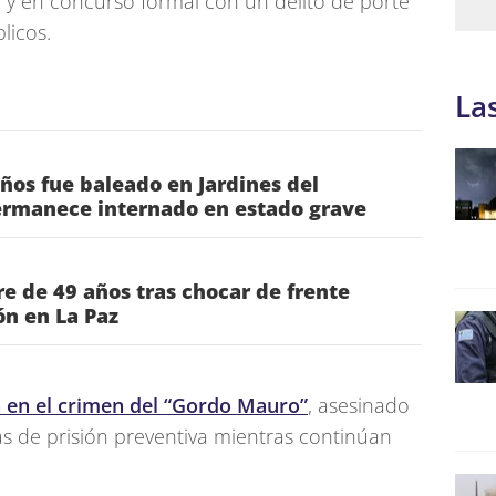
 y en concurso formal con un delito de porte
licos.
La
os fue baleado en Jardines del
rmanece internado en estado grave
 de 49 años tras chocar de frente
ón en La Paz
a en el crimen del “Gordo Mauro”
, asesinado
as de prisión preventiva mientras continúan