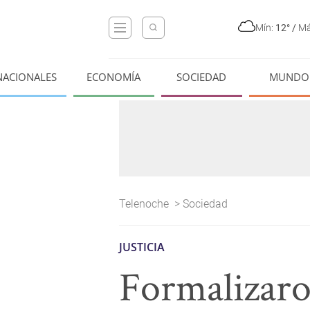
Mín:
12°
/
Má
NACIONALES
ECONOMÍA
SOCIEDAD
MUNDO
Telenoche
>
Sociedad
JUSTICIA
Formalizaro