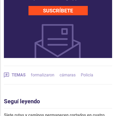
SUSCRÍBETE
TEMAS
formalizaron
cámaras
Policía
Seguí leyendo
Siete rutas y caminos permanecen cortados en cuatro