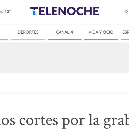
0
x:
13°
DEPORTES
CANAL 4
VIDA Y OCIO
ES
los cortes por la gra