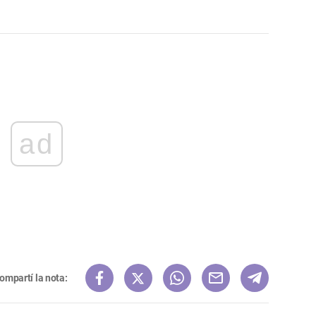
ad
ompartí la nota: