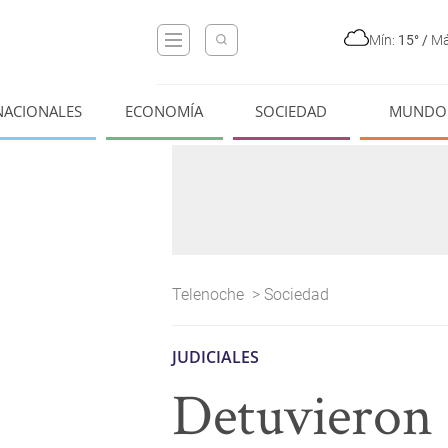
Mín:
15°
/
Má
NACIONALES
ECONOMÍA
SOCIEDAD
MUNDO
Telenoche
>
Sociedad
JUDICIALES
Detuvieron 