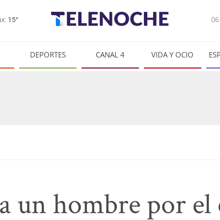
0
x:
15°
DEPORTES
CANAL 4
VIDA Y OCIO
ES
a un hombre por el c