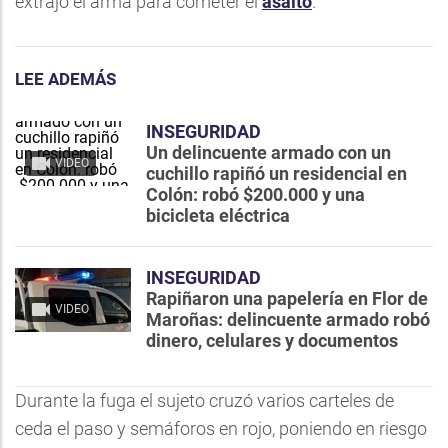
extrajo el arma para cometer el
asalto
.
LEE ADEMÁS
INSEGURIDAD
Un delincuente armado con un
VIDEO
cuchillo rapiñó un residencial en
Colón: robó $200.000 y una
bicicleta eléctrica
INSEGURIDAD
Rapiñaron una papelería en Flor de
VIDEO
Maroñas: delincuente armado robó
dinero, celulares y documentos
Durante la fuga el sujeto cruzó varios carteles de
ceda el paso y semáforos en rojo, poniendo en riesgo