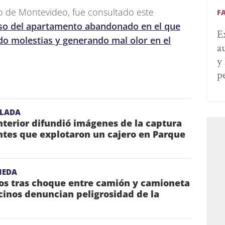
no de Montevideo, fue consultado este
F
aso del apartamento abandonado en el que
E
do molestias y generando mal olor en el
a
y
p
ULADA
Interior difundió imágenes de la captura
ntes que explotaron un cajero en Parque
NEDA
dos tras choque entre camión y camioneta
cinos denuncian peligrosidad de la