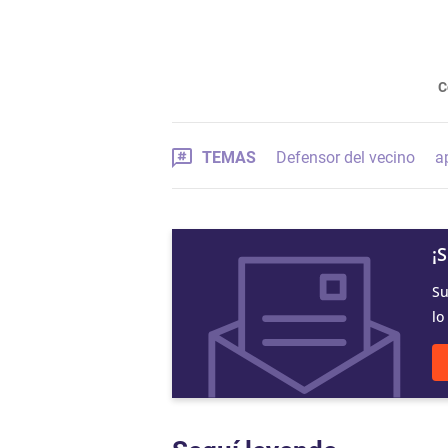
C
TEMAS
Defensor del vecino
a
¡
Su
lo