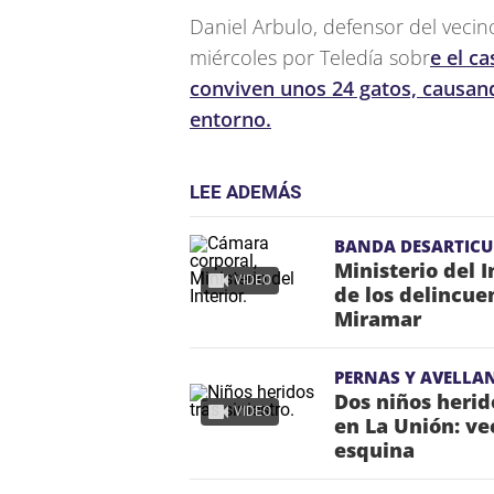
Daniel Arbulo, defensor del veci
miércoles por Teledía sobr
e el c
conviven unos 24 gatos, causan
entorno.
LEE ADEMÁS
BANDA DESARTIC
Ministerio del 
VIDEO
de los delincue
Miramar
PERNAS Y AVELLA
Dos niños heri
VIDEO
en La Unión: ve
esquina