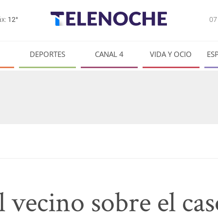
0
x:
12°
DEPORTES
CANAL 4
VIDA Y OCIO
ES
 vecino sobre el cas