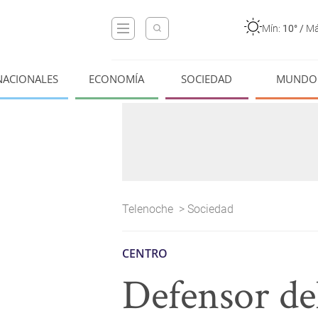
Mín:
10°
/
Má
NACIONALES
ECONOMÍA
SOCIEDAD
MUNDO
Telenoche
>
Sociedad
CENTRO
Defensor del