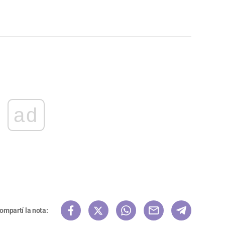
ad
ompartí la nota: