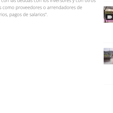
 con las deudas con los inversores y con otros
es como proveedores o arrendadores de
ios, pagos de salarios".