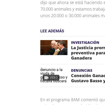
dijo que ahora se está haciendo 
70.000 animales y estamos trabaja
unos 20.000 o 30.000 animales má
LEE ADEMÁS
INVESTIGACIÓN
La Justicia pro
preventiva para
Ganadera
DENUNCIAS
Conexión Ganad
VIDEO
Gustavo Basso y
En el programa 8AM comentó que