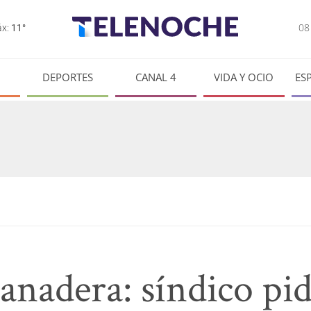
0
x:
11°
DEPORTES
CANAL 4
VIDA Y OCIO
ES
nadera: síndico pi