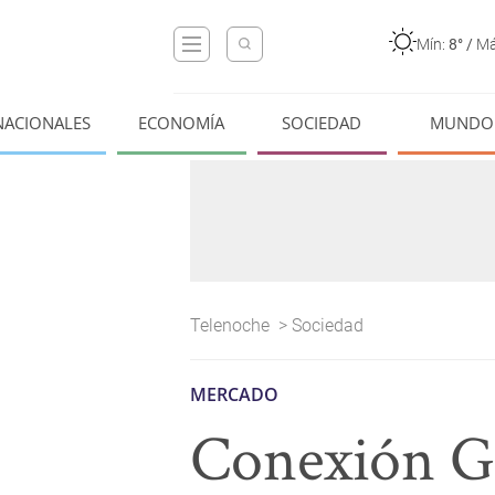
Mín:
8°
/
Má
NACIONALES
ECONOMÍA
SOCIEDAD
MUNDO
Telenoche
>
Sociedad
MERCADO
Conexión Ga