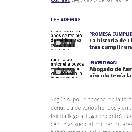
Cotravi,
dejó cinco personas heri
LEE ADEMÁS
PROMESA CUMPLI
La historia de L
VIDEO
tras cumplir un
INVESTIGAN
Abogado de fami
VIDEO
vínculo tenía l
Según supo Telenoche, en la tarde
denuncia de varios heridos y un 
Policía llegó al lugar encontró q
centro asistencial por particulare