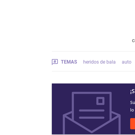
C
TEMAS
heridos de bala
auto
¡
Su
lo