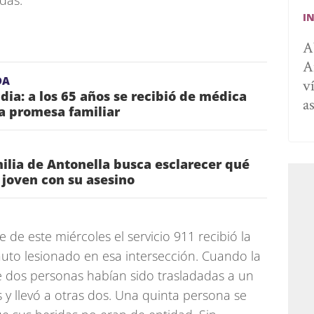
das.
I
A
A
DA
v
idia: a los 65 años se recibió de médica
a
a promesa familiar
lia de Antonella busca esclarecer qué
a joven con su asesino
 de este miércoles el servicio 911 recibió la
auto lesionado en esa intersección. Cuando la
ue dos personas habían sido trasladadas a un
s y llevó a otras dos. Una quinta persona se