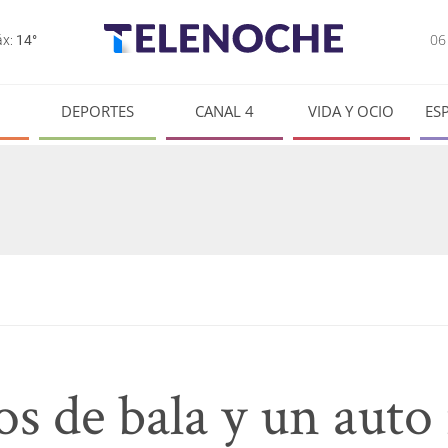
0
x:
14°
DEPORTES
CANAL 4
VIDA Y OCIO
ES
os de bala y un auto