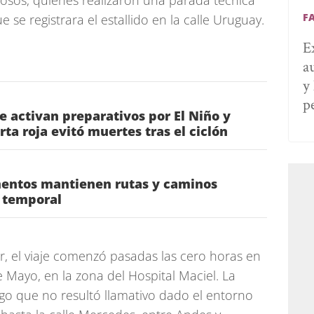
hosos, quienes realizaron una parada técnica
F
 se registrara el estallido en la calle Uruguay.
E
a
y
p
e activan preparativos por El Niño y
ta roja evitó muertes tras el ciclón
entos mantienen rutas y caminos
l temporal
r, el viaje comenzó pasadas las cero horas en
e Mayo, en la zona del Hospital Maciel. La
lgo que no resultó llamativo dado el entorno