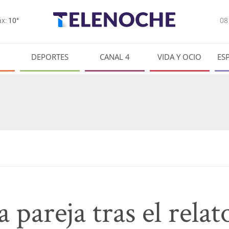
0
x:
10°
DEPORTES
CANAL 4
VIDA Y OCIO
ES
 pareja tras el relat