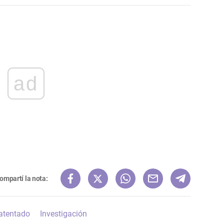
ad
ompartí la nota:
atentado
Investigación