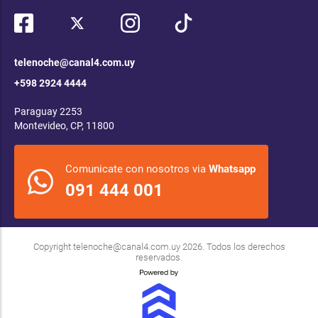
telenoche@canal4.com.uy
+598 2924 4444
Paraguay 2253
Montevideo, CP, 11800
Comunicate con nosotros via
Whatsapp
091 444 001
Copyright
telenoche@canal4.com.uy
2026. Todos los derechos
reservados.