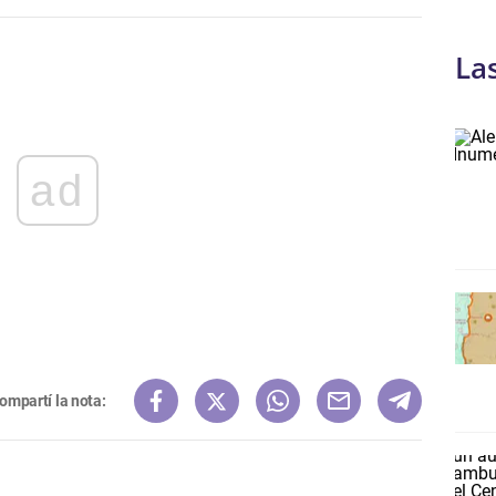
La
ad
ompartí la nota: