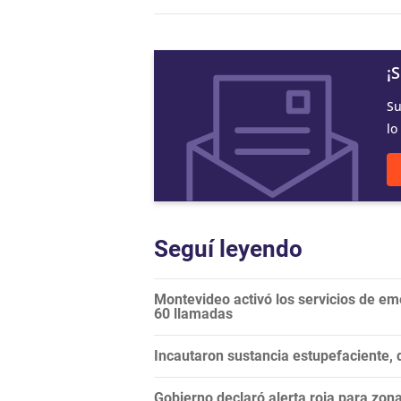
¡
Su
lo
Seguí leyendo
Montevideo activó los servicios de em
60 llamadas
Incautaron sustancia estupefaciente, 
Gobierno declaró alerta roja para zon