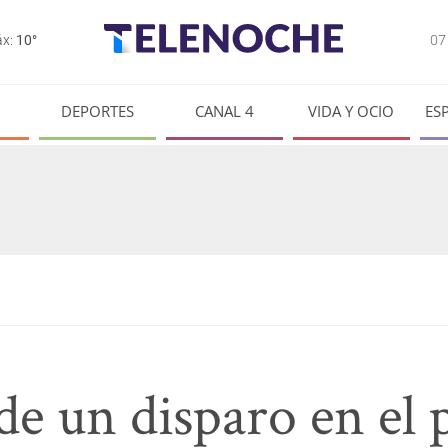
0
x:
10°
DEPORTES
CANAL 4
VIDA Y OCIO
ES
de un disparo en el 