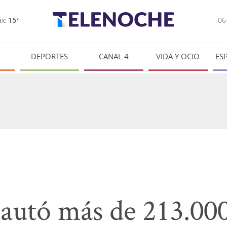
0
x:
15°
DEPORTES
CANAL 4
VIDA Y OCIO
ES
autó más de 213.000 