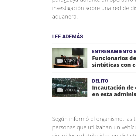
investigación sobre una red de di
aduanera.
LEE ADEMÁS
ENTRENAMIENTO E
Funcionarios d
VIDEO
sintéticas con 
DELITO
Incautación de 
VIDEO
en esta adminis
Según informó el organismo, las ta
personas que utilizaban un vehíc
cigarrillos y distribuirlos en disti