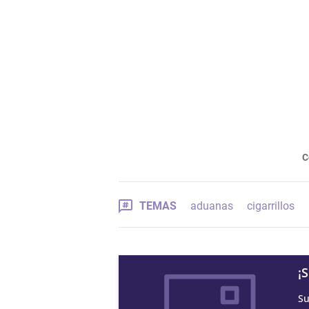
C
TEMAS
aduanas
cigarrillos
¡
Su