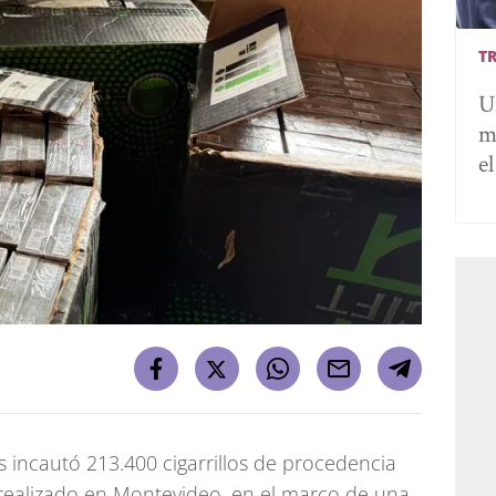
T
U
m
e
 incautó 213.400 cigarrillos de procedencia
realizado en Montevideo, en el marco de una