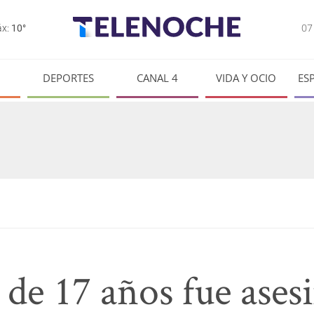
0
x:
10°
DEPORTES
CANAL 4
VIDA Y OCIO
ES
 de 17 años fue ases