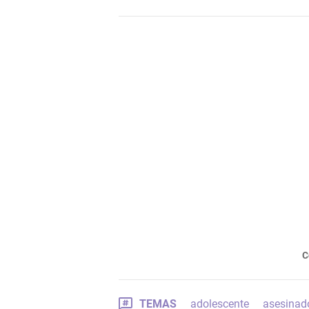
C
TEMAS
adolescente
asesinad