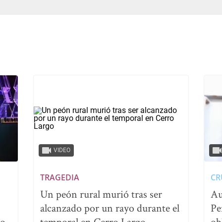
VIDEO
TRAGEDIA
CR
Un peón rural murió tras ser
Au
alcanzado por un rayo durante el
Pe
no
temporal en Cerro Largo
ob