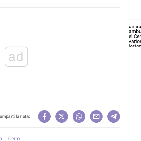
ad
ompartí la nota:
o
Cerro