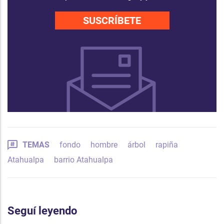
SUSCRÍBETE
TEMAS
fondo
hombre
árbol
rapiña
Atahualpa
barrio Atahualpa
Seguí leyendo