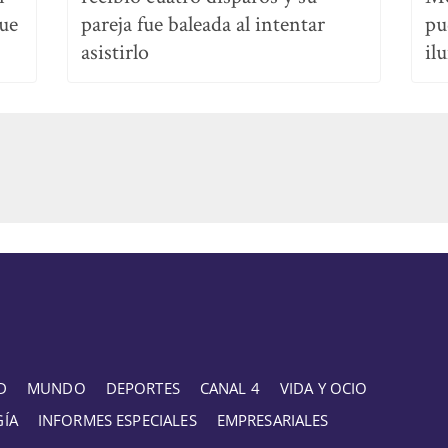
que
pareja fue baleada al intentar
pu
asistirlo
il
D
MUNDO
DEPORTES
CANAL 4
VIDA Y OCIO
GÍA
INFORMES ESPECIALES
EMPRESARIALES