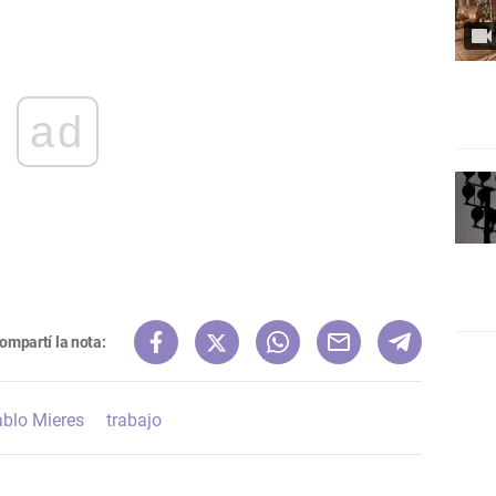
ad
ompartí la nota:
blo Mieres
trabajo