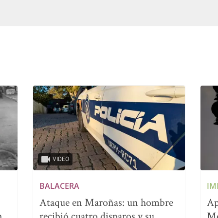
VIDEO
BALACERA
IM
Ataque en Maroñas: un hombre
Ap
n
recibió cuatro disparos y su
Mo