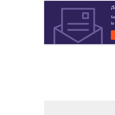
¡
Su
lo