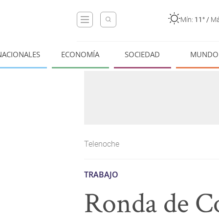
Mín:
11°
/
Má
NACIONALES
ECONOMÍA
SOCIEDAD
MUNDO
Telenoche
TRABAJO
Ronda de Co