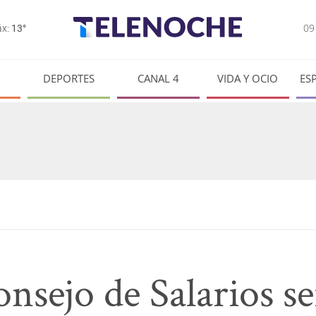
0
x:
13°
DEPORTES
CANAL 4
VIDA Y OCIO
ES
nsejo de Salarios se