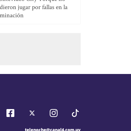
dieron jugar por fallas en la
uminación
telenoche@canal4.com.uy