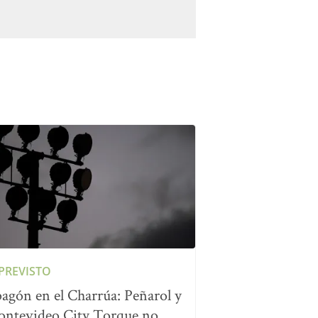
PREVISTO
agón en el Charrúa: Peñarol y
ntevideo City Torque no