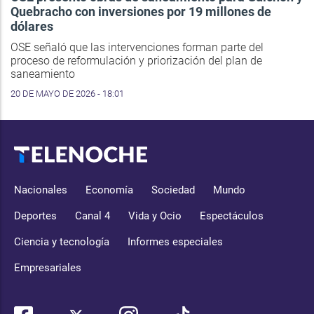
Quebracho con inversiones por 19 millones de
dólares
OSE señaló que las intervenciones forman parte del
proceso de reformulación y priorización del plan de
saneamiento
20 DE MAYO DE 2026 - 18:01
Nacionales
Economía
Sociedad
Mundo
Deportes
Canal 4
Vida y Ocio
Espectáculos
Ciencia y tecnología
Informes especiales
Empresariales