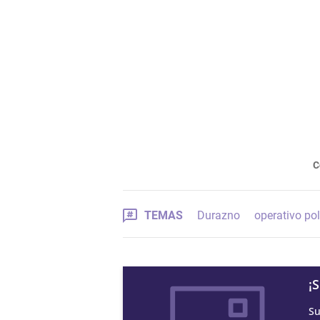
C
TEMAS
Durazno
operativo pol
¡
Su