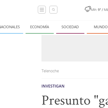
Mín:
9°
/
Má
NACIONALES
ECONOMÍA
SOCIEDAD
MUNDO
Telenoche
INVESTIGAN
Presunto "ga