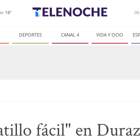
0
x:
16°
DEPORTES
CANAL 4
VIDA Y OCIO
ES
tillo fácil" en Duraz