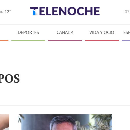
0
x:
12°
DEPORTES
CANAL 4
VIDA Y OCIO
ES
 POS