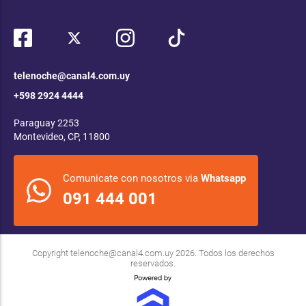
telenoche@canal4.com.uy
+598 2924 4444
Paraguay 2253
Montevideo, CP, 11800
Comunicate con nosotros via
Whatsapp
091 444 001
Copyright
telenoche@canal4.com.uy
2026. Todos los derechos
reservados.