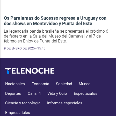
Os Paralamas do Sucesso regresa a Uruguay con
dos shows en Montevideo y Punta del Este
La legendaria banda brasileña se presentará el próximo 6
de febrero en la Sala del Museo del Carnaval y el 7 de
febrero en Enjoy de Punta del Este.
9 DE ENERO DE 2025 - 15:45
Nacionales
Economía
Sociedad
Mundo
Deportes
Canal 4
Vida y Ocio
Espectáculos
Ciencia y tecnología
Informes especiales
Empresariales